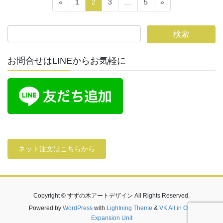
投
固
固
固
固
«
1
2
3
…
5
»
稿
定
定
定
定
ペ
ペ
ペ
ペ
の
ー
ー
ー
ー
ペ
ジ
ジ
ジ
ジ
ー
お問合せはLINEからお気軽に
ジ
送
り
ネット注文はこちらから
Copyright © すずの木アートデザイン All Rights Reserved.
Powered by
WordPress
with
Lightning Theme
&
VK All in One
Expansion Unit